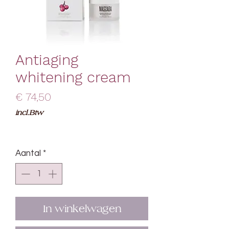
Antiaging
whitening cream
Prijs
€ 74,50
incl.Btw
Aantal
*
In winkelwagen