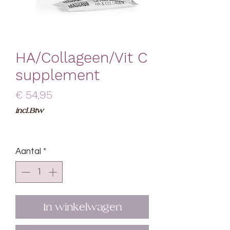
HA/Collageen/Vit C
supplement
Prijs
€ 54,95
incl.Btw
Aantal
*
In winkelwagen