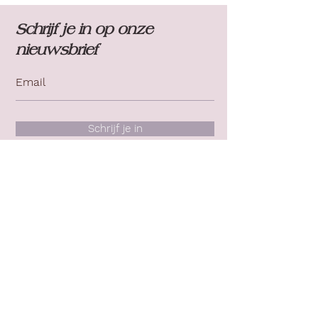
Schrijf je in op onze
nieuwsbrief
Schrijf je in
Contact
Whatsapp:
+32 495 62 88 46
E-mail:
lynn.blommaert@telenet.be
Bedrijfsgegevens
Kleine Steenweg 4
9420 Erpe-Mere