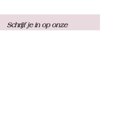
Schrijf je in op onze
nieuwsbrief
Schrijf je in
Contact
Whatsapp:
+32 495 62 88 46
E-mail:
lynn.blommaert@telenet.be
Bedrijfsgegevens