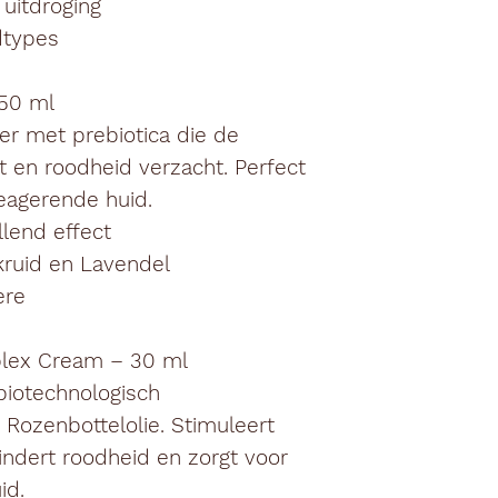
 uitdroging
dtypes
 50 ml
ner met
prebiotica
die de
gt en roodheid verzacht. Perfect
reagerende huid.
lend effect
kruid en Lavendel
ère
mplex Cream – 30 ml
biotechnologisch
n
Rozenbottelolie
. Stimuleert
ndert roodheid en zorgt voor
id.