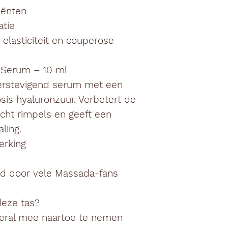
iënten
atie
 elasticiteit en couperose
g Serum – 10 ml
verstevigend serum met een
osis
hyaluronzuur
. Verbetert de
cht rimpels en geeft een
aling.
erking
fd door vele Massada-fans
eze tas?
eral mee naartoe te nemen