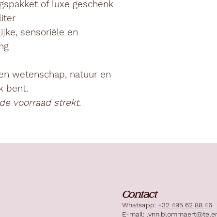
ngspakket of luxe geschenk
iter
jke, sensoriële en
ng
en wetenschap, natuur en
k bent.
de voorraad strekt.
Contact
Whatsapp:
+32 495 62 88 46
E-mail:
lynn.blommaert@tele