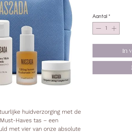
Aantal
*
In 
uurlijke huidverzorging met de
 Must-Haves tas
– een
uld met vier van onze absolute