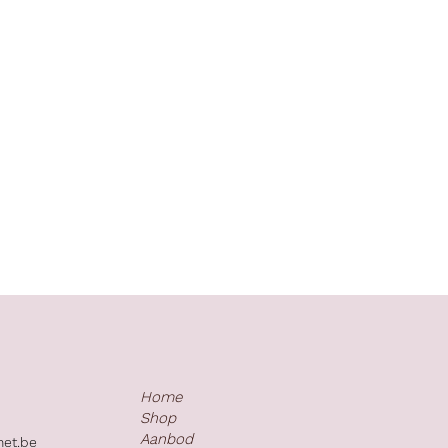
Home
Shop
Aanbod
net.be