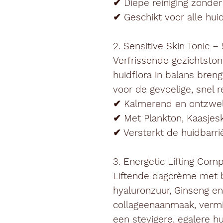
✔ Diepe reiniging zonder
✔ Geschikt voor alle hui
2. Sensitive Skin Tonic –
Verfrissende gezichtsto
huidflora in balans bren
voor de gevoelige, snel 
✔ Kalmerend en ontzwel
✔ Met Plankton, Kaasjes
✔ Versterkt de huidbarri
3. Energetic Lifting Co
Liftende dagcrème met
hyaluronzuur
,
Ginseng
e
collageenaanmaak, vermi
een stevigere, egalere hu