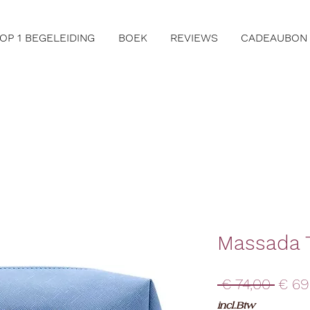
 OP 1 BEGELEIDING
BOEK
REVIEWS
CADEAUBON
Massada T
Norm
 € 74,00 
€ 69
prijs
incl.Btw