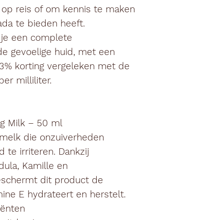
r op reis of om kennis te maken
da te bieden heeft.
 je een complete
de gevoelige huid, met een
3% korting
vergeleken met de
r milliliter.
ng Milk – 50 ml
gsmelk die onzuiverheden
 te irriteren. Dankzij
dula, Kamille en
schermt dit product de
amine E hydrateert en herstelt.
iënten