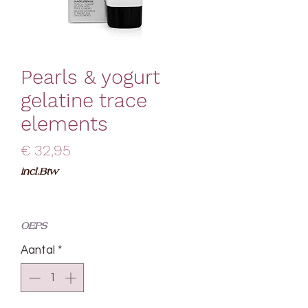
Pearls & yogurt
gelatine trace
elements
Prijs
€ 32,95
incl.Btw
OEPS
Aantal
*