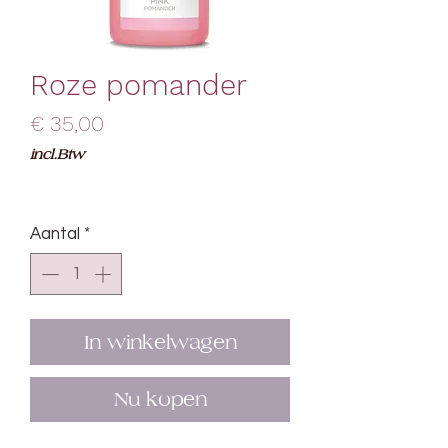
Roze pomander
Prijs
€ 35,00
incl.Btw
Aantal
*
In winkelwagen
Nu kopen