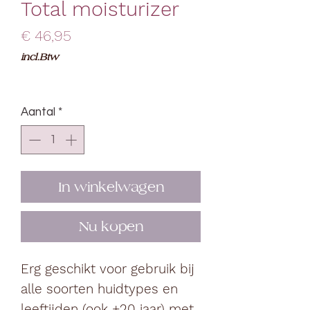
Total moisturizer
Prijs
€ 46,95
incl.Btw
Aantal
*
In winkelwagen
Nu kopen
Erg geschikt voor gebruik bij
alle soorten huidtypes en
leeftijden (ook +20 jaar) met