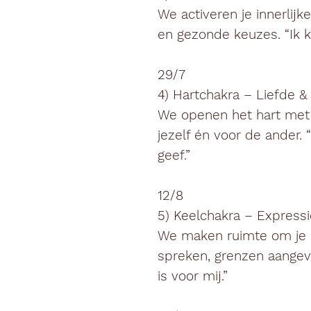
We activeren je innerlijk
en gezonde keuzes. “Ik ka
29/7
4) Hartchakra – Liefde &
We openen het hart met
jezelf én voor de ander. 
geef.”
12/8
5) Keelchakra – Express
We maken ruimte om je s
spreken, grenzen aangeve
is voor mij.”