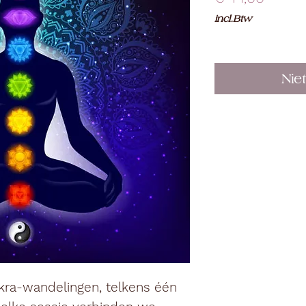
incl.Btw
Nie
akra-wandelingen, telkens één