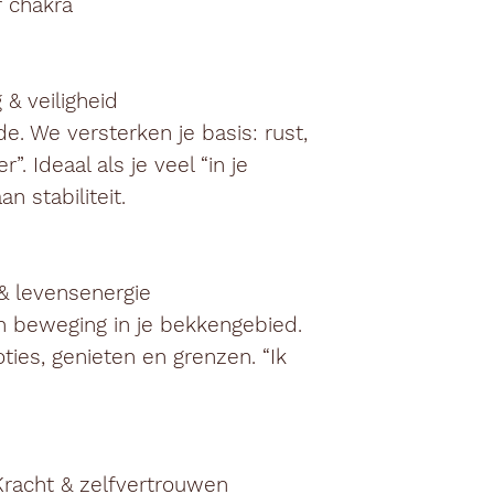
r chakra
 & veiligheid
e. We versterken je basis: rust,
”. Ideaal als je veel “in je
n stabiliteit.
& levensenergie
 beweging in je bekkengebied.
oties, genieten en grenzen. “Ik
Kracht & zelfvertrouwen