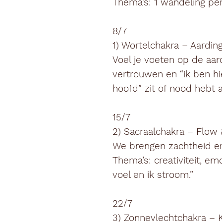
Thema’s: 1 wandeling pe
8/7
1) Wortelchakra – Aarding
Voel je voeten op de aard
vertrouwen en “ik ben hier
hoofd” zit of nood hebt aa
15/7
2) Sacraalchakra – Flow 
We brengen zachtheid en
Thema’s: creativiteit, em
voel en ik stroom.”
22/7
3) Zonnevlechtchakra – 