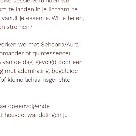
 elke sessie verbinden we
om te landen in je lichaam, te
vanuit je essentie. Wil je helen,
ten stromen?
 werken we met Sehoona/Aura-
pomander of quintessence)
 van de dag, gevolgd door een
g met ademhaling, begeleide
/of kleine lichaamsgerichte
r se opeenvolgende
lf hoeveel wandelingen je